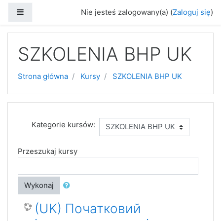
Przejdź do głównej zawartości
Panel boczny
Nie jesteś zalogowany(a) (
Zaloguj się
)
SZKOLENIA BHP UK
Strona główna
Kursy
SZKOLENIA BHP UK
Kategorie kursów:
Przeszukaj kursy
Wykonaj
(UK) Початковий